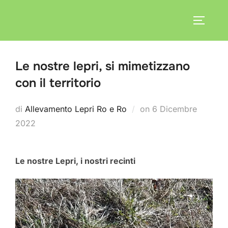
Salta
al
APRI/C
contenuto
Le nostre lepri, si mimetizzano
con il territorio
Pubblicato
di
Allevamento Lepri Ro e Ro
on
6 Dicembre
il
2022
Le nostre Lepri, i nostri recinti