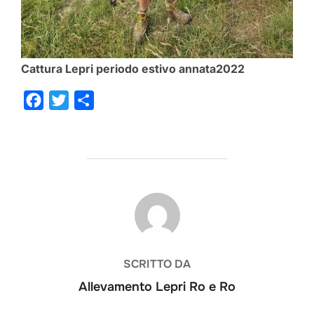
Cattura Lepri periodo estivo annata2022
F
T
C
a
w
o
c
i
n
e
t
d
b
t
i
o
e
v
AUTORE DELL'ARTICOLO
o
r
i
k
d
i
SCRITTO DA
Allevamento Lepri Ro e Ro